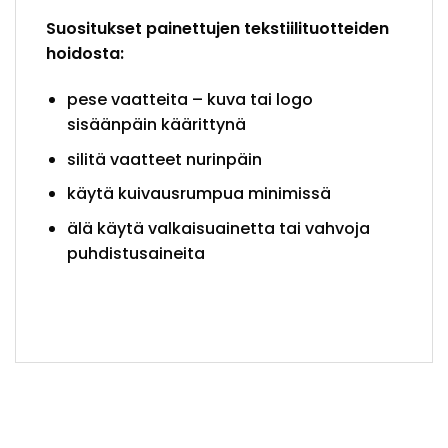
Suositukset painettujen tekstiilituotteiden
hoidosta:
pese vaatteita – kuva tai logo
sisäänpäin käärittynä
silitä vaatteet nurinpäin
käytä kuivausrumpua minimissä
älä käytä valkaisuainetta tai vahvoja
puhdistusaineita