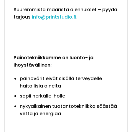
Suuremmista määristä alennukset – pyydä
tarjous
info@printstudio.fi
.
Painotekniikkamme on luonto- ja
ihoystävällinen:
painovärit eivät sisällä terveydelle
haitallisia aineita
sopii herkälle iholle
nykyaikainen tuotantotekniikka säästää
vettä ja energiaa