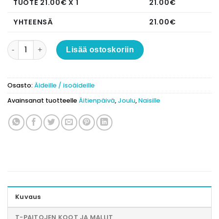
TUOTE
21.00
€ X 1
21.00
€
YHTEENSÄ
21.00
€
T-paita "Äiti vuodesta..." kukilla määrä
Lisää ostoskoriin
Osasto:
Äideille / isoäideille
Avainsanat tuotteelle
Äitienpäivä
,
Joulu
,
Naisille
Kuvaus
T-PAITOJEN KOOT JA MALLIT