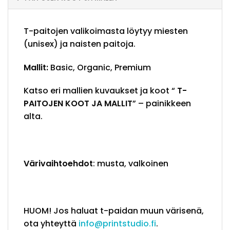
T-paitojen valikoimasta löytyy miesten
(unisex) ja naisten paitoja.
Mallit:
Basic, Organic, Premium
Katso eri mallien kuvaukset ja koot “
T-
PAITOJEN KOOT JA MALLIT
” – painikkeen
alta.
Värivaihtoehdot
: musta, valkoinen
HUOM! Jos haluat t-paidan muun värisenä,
ota yhteyttä
info@printstudio.fi
.