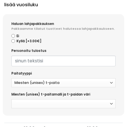
lisää vuosiluku
Haluan lahjapakkauksen
Pakkaamme tilatut tuotteet halutessa lahjapakkaukseen.
Ei
Kyllä
[+3.00€]
Personoitu tulostus
Paitatyyppi
Miesten (unisex) t-paitamalli ja t-paidan väri