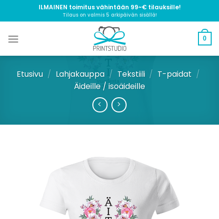
Skip
ILMAINEN toimitus vähintään 99~€ tilauksille!
Tilaus on valmis 5 arkipäivän sisällä!
to
content
0
Etusivu
/
Lahjakauppa
/
Tekstiili
/
T-paidat
/
Äideille / isoäideille