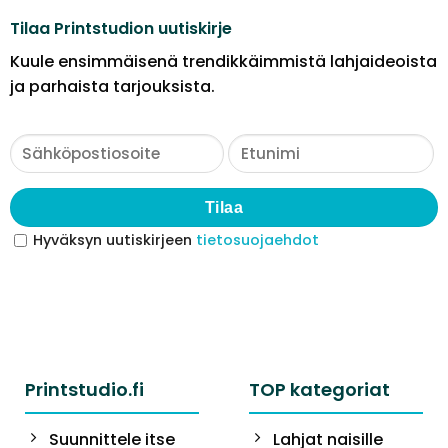
Tilaa Printstudion uutiskirje
Kuule ensimmäisenä trendikkäimmistä lahjaideoista
ja parhaista tarjouksista.
Tilaa
Hyväksyn uutiskirjeen
tietosuojaehdot
Printstudio.fi
TOP kategoriat
Suunnittele itse
Lahjat naisille