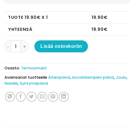
TUOTE
19.90
€ X 1
19.90
€
YHTEENSÄ
19.90
€
Musta termosmuki "Paras äiti" määrä
Lisää ostoskoriin
Osasto:
Termosmukit
Avainsanat tuotteelle
Äitienpäivä
,
Isovanhempien päivä
,
Joulu
,
Naisille
,
Syntymäpäivä