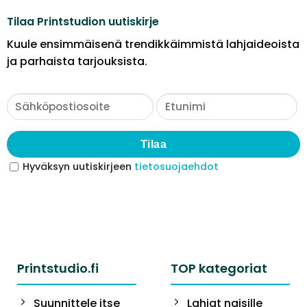
Tilaa Printstudion uutiskirje
Kuule ensimmäisenä trendikkäimmistä lahjaideoista
ja parhaista tarjouksista.
Tilaa
Hyväksyn uutiskirjeen
tietosuojaehdot
Printstudio.fi
TOP kategoriat
Suunnittele itse
Lahjat naisille